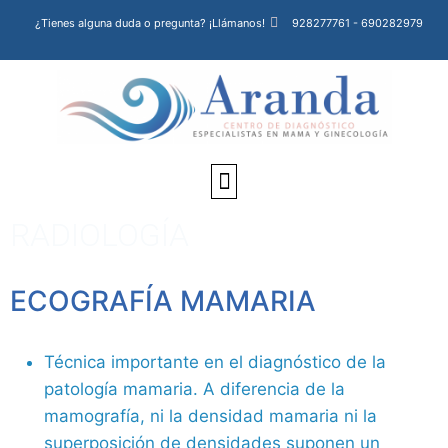
¿Tienes alguna duda o pregunta? ¡Llámanos!
928277761 - 690282979
RADIOLOGÍA
PRUEBAS DIAGNÓSTICAS
ECOGRAFÍA MAMARIA
Técnica importante en el diagnóstico de la
patología mamaria. A diferencia de la
mamografía, ni la densidad mamaria ni la
superposición de densidades suponen un